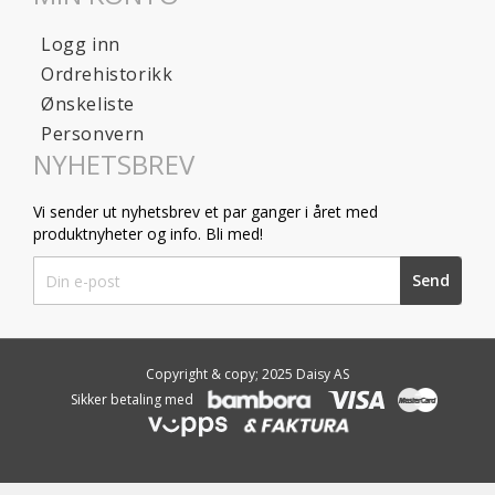
Logg inn
Ordrehistorikk
Ønskeliste
Personvern
NYHETSBREV
Vi sender ut nyhetsbrev et par ganger i året med
produktnyheter og info. Bli med!
Sign
Send
Up
for
Our
Newsletter:
Copyright & copy; 2025 Daisy AS
Sikker betaling med