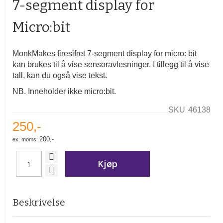
7-segment display for
av
bildegalleri
Micro:bit
MonkMakes firesifret 7-segment display for micro: bit
kan brukes til å vise sensoravlesninger. I tillegg til å vise
tall, kan du også vise tekst.
NB. Inneholder ikke micro:bit.
SKU
46138
250,-
200,-
Kjøp
Beskrivelse