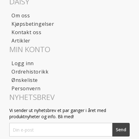
DAISY
Om oss
Kjøpsbetingelser
Kontakt oss
Artikler
MIN KONTO
Logg inn
Ordrehistorikk
Ønskeliste
Personvern
NYHETSBREV
Vi sender ut nyhetsbrev et par ganger i året med
produktnyheter og info. Bli med!
Sign
Send
Up
for