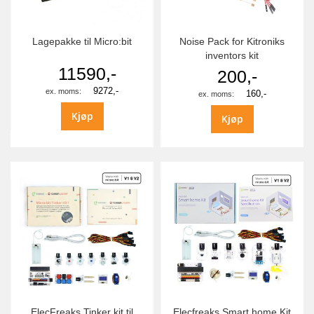
Lagepakke til Micro:bit
Noise Pack for Kitroniks
inventors kit
11590,-
200,-
9272,-
160,-
Kjøp
Kjøp
ElecFreaks Tinker kit til
Elecfreaks Smart home Kit