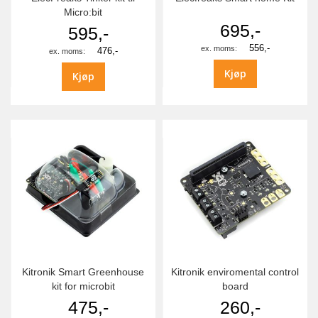
Micro:bit
695,-
595,-
556,-
476,-
Kjøp
Kjøp
Kitronik Smart Greenhouse
Kitronik enviromental control
kit for microbit
board
475,-
260,-