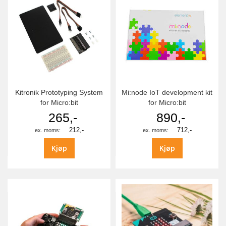
Kitronik Prototyping System
Mi:node IoT development kit
for Micro:bit
for Micro:bit
265,-
890,-
212,-
712,-
Kjøp
Kjøp