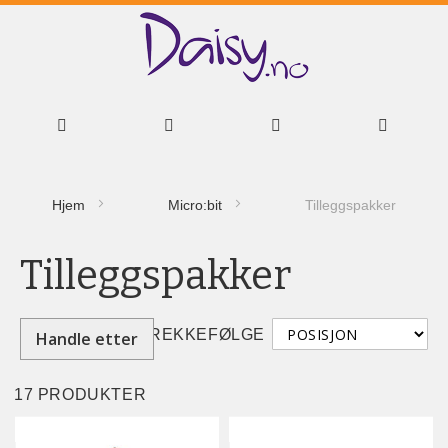
Hopp
Hjem
Micro:bit
Tilleggspakker
til
innhold
Tilleggspakker
REKKEFØLGE
Handle etter
17
PRODUKTER