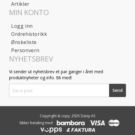
Artikler
MIN KONTO
Logg inn
Ordrehistorikk
Ønskeliste
Personvern
NYHETSBREV
Vi sender ut nyhetsbrev et par ganger i året med
produktnyheter og info. Bli med!
Sign
Send
Up
for
Our
Newsletter:
Copyright & copy; 2025 Daisy AS
Sikker betaling med