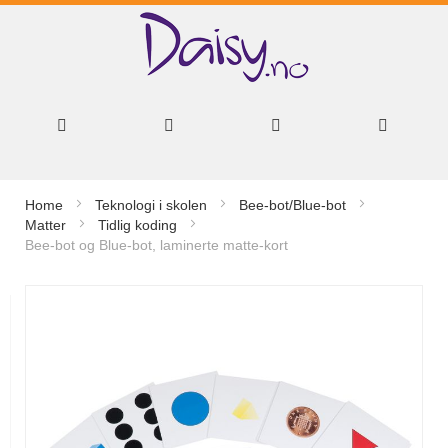
Hopp
Home
Teknologi i skolen
Bee-bot/Blue-bot
til
Matter
Tidlig koding
Bee-bot og Blue-bot, laminerte matte-kort
innhold
Gå
til
slutten
av
bildegalleri