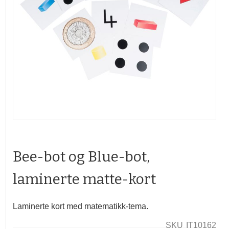
Gå
til
begynnelsen
Bee-bot og Blue-bot,
av
bildegalleri
laminerte matte-kort
Laminerte kort med matematikk-tema.
SKU
IT10162