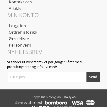
Kontakt oss
Artikler
MIN KONTO
Logg inn
Ordrehistorikk
Ønskeliste
Personvern
NYHETSBREV
Vi sender ut nyhetsbrev et par ganger i året med
produktnyheter og info. Bli med!
Sign
Send
Up
for
Our
Newsletter:
Copyright & copy; 2025 Daisy AS
Sikker betaling med