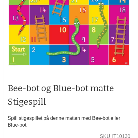
Gå
til
begynnelsen
Bee-bot og Blue-bot matte
av
bildegalleri
Stigespill
Spill stigespillet på denne matten med Bee-bot eller
Blue-bot.
SKU
IT10130