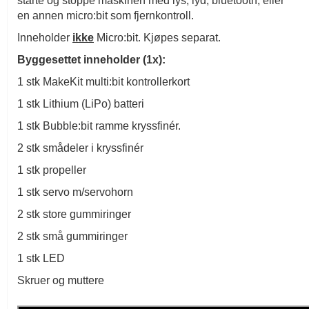
starte og stoppe maskinen med lys, lyd, bluetooth, eller
en annen micro:bit som fjernkontroll.
Inneholder
ikke
Micro:bit. Kjøpes separat.
Byggesettet inneholder (1x):
1 stk MakeKit multi:bit kontrollerkort
1 stk Lithium (LiPo) batteri
1 stk Bubble:bit ramme kryssfinér.
2 stk smådeler i kryssfinér
1 stk propeller
1 stk servo m/servohorn
2 stk store gummiringer
2 stk små gummiringer
1 stk LED
Skruer og muttere