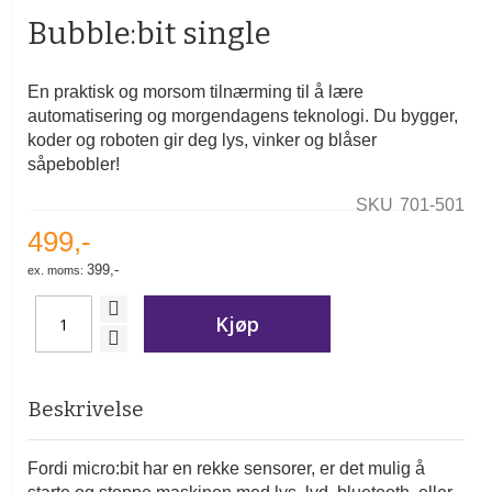
begynnelsen
Bubble:bit single
av
bildegalleri
En praktisk og morsom tilnærming til å lære
automatisering og morgendagens teknologi. Du bygger,
koder og roboten gir deg lys, vinker og blåser
såpebobler!
SKU
701-501
499,-
399,-
Kjøp
Beskrivelse
Fordi micro:bit har en rekke sensorer, er det mulig å