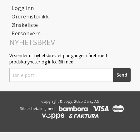
Logg inn
Ordrehistorikk
Ønskeliste
Personvern
NYHETSBREV
Vi sender ut nyhetsbrev et par ganger i året med
produktnyheter og info. Bli med!
Sign
Send
Up
for
Our
Newsletter:
Copyright & copy; 2025 Daisy AS
Sikker betaling med