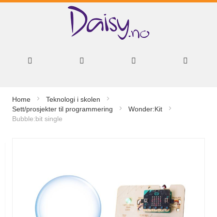
Hopp
Home
Teknologi i skolen
til
Sett/prosjekter til programmering
Wonder:Kit
Bubble:bit single
innhold
Gå
til
slutten
av
bildegalleri