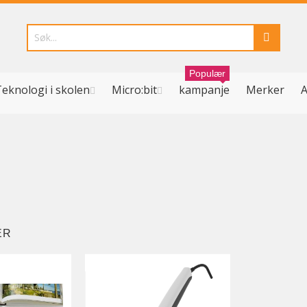
Populær
eknologi i skolen
Micro:bit
kampanje
Merker
A
ER