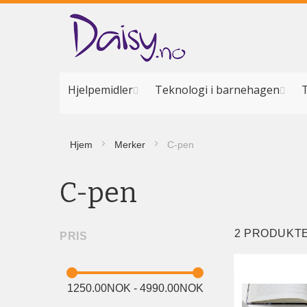
Hopp
til
innhold
Hjelpemidler
Teknologi i barnehagen
T
Hjem
Merker
C-pen
C-pen
2
PRODUKT
PRIS
1250.00NOK - 4990.00NOK