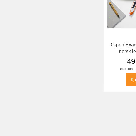
C-pen Exam
norsk l
49
Kj