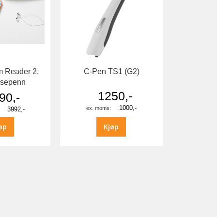
 Reader 2,
C-Pen TS1 (G2)
esepenn
1250,-
90,-
1000,-
3992,-
øp
Kjøp