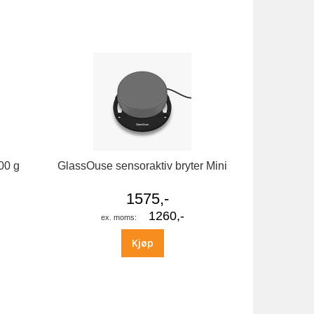
00 g
GlassOuse sensoraktiv bryter Mini
1575,-
1260,-
Kjøp