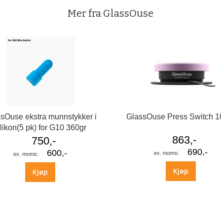
Mer fra GlassOuse
sOuse ekstra munnstykker i
GlassOuse Press Switch 1
ilikon(5 pk) for G10 360gr
863,-
750,-
690,-
600,-
Kjøp
Kjøp