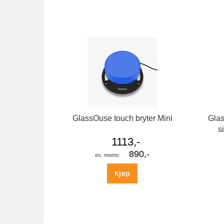
bildegalleri
GlassOuse touch bryter Mini
Glas
s
1113,-
890,-
Kjøp