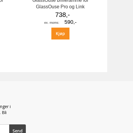
or
GlassOuse brilleramme for
k
GlassOuse Pro og Link
738,-
590,-
Kjøp
nger i
 Bli
Send