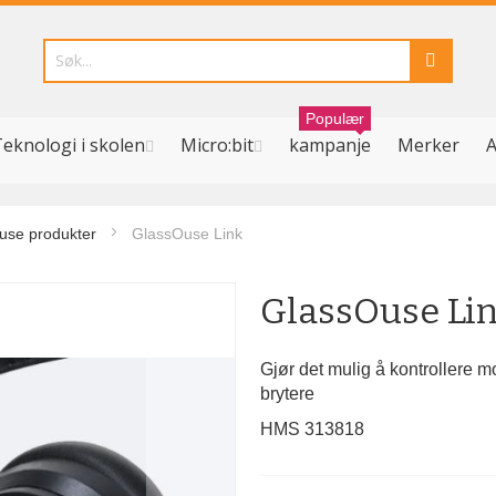
Populær
eknologi i skolen
Micro:bit
kampanje
Merker
A
use produkter
GlassOuse Link
GlassOuse Li
Gjør det mulig å kontrollere m
brytere
HMS 313818