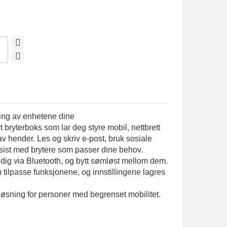
ring av enhetene dine
rt
bryterboks
som
lar deg styre mobil, nettbrett
av hender. Les og skriv
e
‑
post
, bruk sosiale
esist med brytere som passer dine behov.
tidig via Bluetooth, og bytt sømløst mellom dem.
 tilpasse funksjonene, og innstillingene lagres
løsning for personer med begrenset mobilitet.