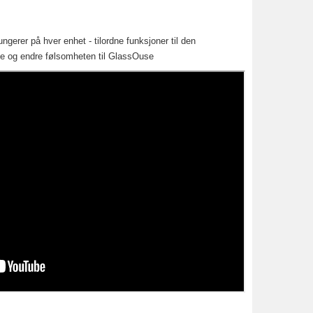
gerer på hver enhet - tilordne funksjoner til den
ene og endre følsomheten til GlassOuse