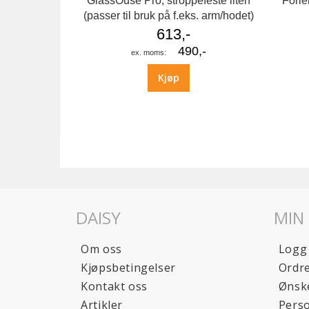
GlassOuse Pro, stroppefeste liten
Forle
(passer til bruk på f.eks. arm/hodet)
613,-
490,-
Kjøp
DAISY
MIN
Om oss
Logg
Kjøpsbetingelser
Ordre
Kontakt oss
Ønske
Artikler
Pers