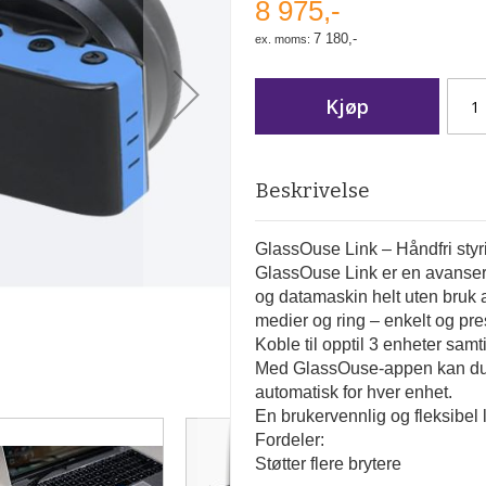
8 975,-
7 180,-
Kjøp
Beskrivelse
GlassOuse
Link – Håndfri sty
GlassOuse
Link
er en avanse
og datamaskin helt uten bruk 
medier og ring – enkelt og pr
K
oble til opptil 3 enheter sam
Med
GlassOuse
‑
appen
kan du
automatisk for hver enhet.
En brukervennlig og fleksibel 
Fordeler:
Støtter flere brytere