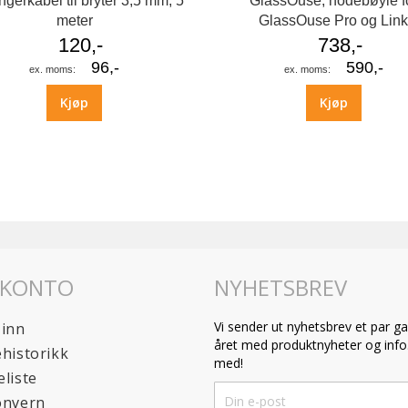
ngerkabel til bryter 3,5 mm, 5
GlassOuse, hodebøyle f
meter
GlassOuse Pro og Lin
120,-
738,-
96,-
590,-
Kjøp
Kjøp
 KONTO
NYHETSBREV
Vi sender ut nyhetsbrev et par ga
 inn
året med produktnyheter og info.
historikk
med!
liste
Sign
onvern
Up