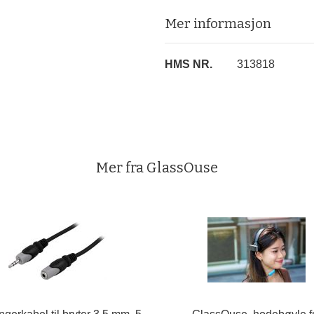
Mer informasjon
Mer
HMS NR.
313818
informasjon
Mer fra GlassOuse