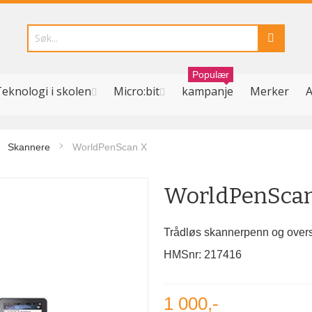
Populær
eknologi i skolen
Micro:bit
kampanje
Merker
A
Skannere
WorldPenScan X
WorldPenSca
Trådløs skannerpenn og overse
HMSnr: 217416
1 000,-