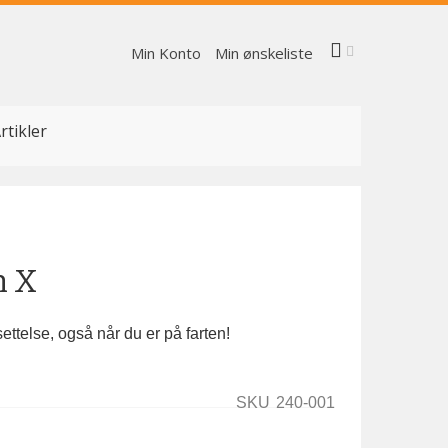
Min Konto
Min ønskeliste
rtikler
n X
ttelse, også når du er på farten!
SKU
240-001