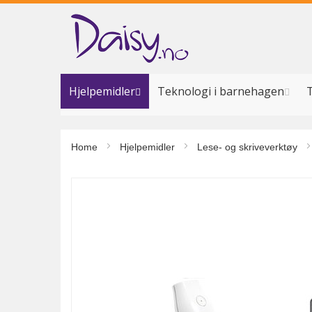
Hopp
til
innhold
Hjelpemidler
Teknologi i barnehagen
T
Home
Hjelpemidler
Lese- og skriveverktøy
Gå
til
slutten
av
bildegalleri