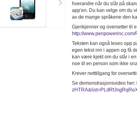
hverandre når du slår på skan
app'en. Du kan velge om du vil 
av de mange språkene den kan 
Gjenkjenner og oversetter til 
http://www.penpowerinc.com
Teksten kan også leses opp på
egen tekst inn i appen og få d
kan være kjekt om du står i e
noe til en person som ikke s
Krever netttilgang for overset
Se demonstrasjonsvideo her:
zHTRA&list=PLdRfJngRqRe