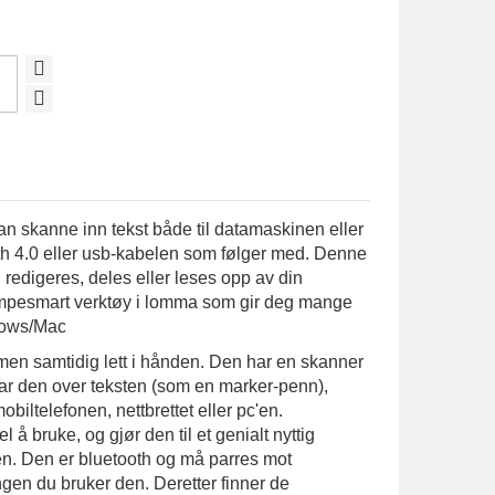
skanne inn tekst både til datamaskinen eller
tooth 4.0 eller usb-kabelen som følger med. Denne
, redigeres, deles eller leses opp av din
jempesmart verktøy i lomma som gir deg mange
dows/Mac
en samtidig lett i hånden. Den har en skanner
rar den over teksten (som en marker-penn),
obiltelefonen, nettbrettet eller pc'en.
å bruke, og gjør den til et genialt nyttig
ten. Den er bluetooth og må parres mot
angen du bruker den. Deretter finner de