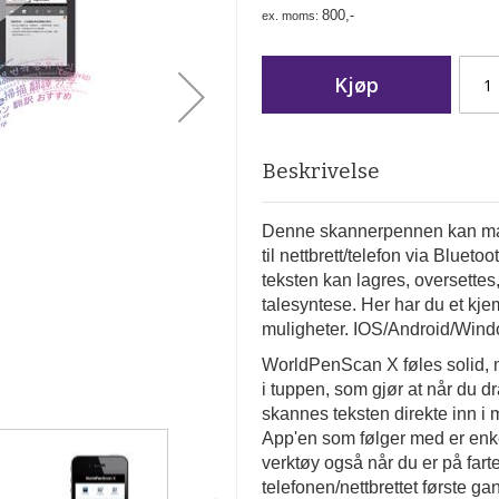
800,-
Kjøp
Beskrivelse
Denne skannerpennen kan man 
til nettbrett/telefon via Blue
teksten kan lagres, oversettes
talesyntese. Her har du et k
muligheter. IOS/Android/Win
WorldPenScan X føles solid, m
i tuppen, som gjør at når du d
skannes teksten direkte inn i m
App'en som følger med er enkel 
verktøy også når du er på far
telefonen/nettbrettet første g