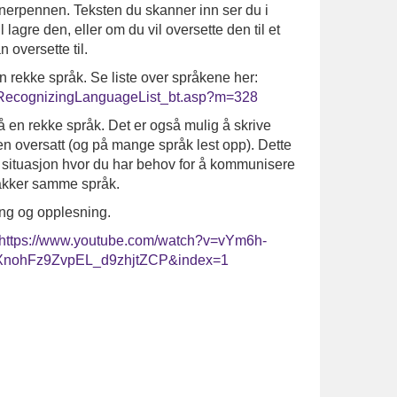
nerpennen. Teksten du skanner inn ser du i
lagre den, eller om du vil oversette den til et
oversette til.
en rekke språk. Se liste over språkene her:
/RecognizingLanguageList_bt.asp?m=328
 en rekke språk. Det er også mulig å skrive
en oversatt (og på mange språk lest opp). Dette
n situasjon hvor du har behov for å kommunisere
nakker samme språk.
ting og opplesning.
https://www.youtube.com/watch?v=vYm6h-
XnohFz9ZvpEL_d9zhjtZCP&index=1