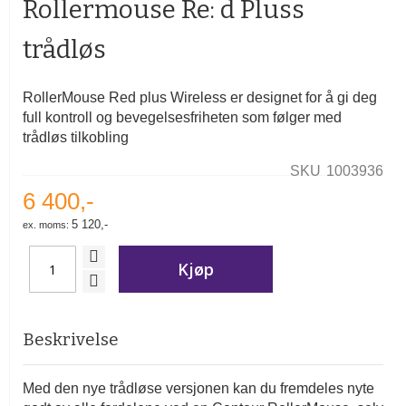
Rollermouse Re: d Pluss
av
bildegalleri
trådløs
RollerMouse Red plus Wireless er designet for å gi deg
full kontroll og bevegelsesfriheten som følger med
trådløs tilkobling
SKU
1003936
6 400,-
5 120,-
Kjøp
Beskrivelse
Med den nye trådløse versjonen kan du fremdeles nyte