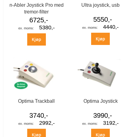
n-Abler Joystick Pro med
Ultra joystick, usb
tremor-filter
5550,-
6725,-
4440,-
5380,-
Kjøp
Kjøp
Optima Trackball
Optima Joystick
3740,-
3990,-
2992,-
3192,-
Kjøp
Kjøp