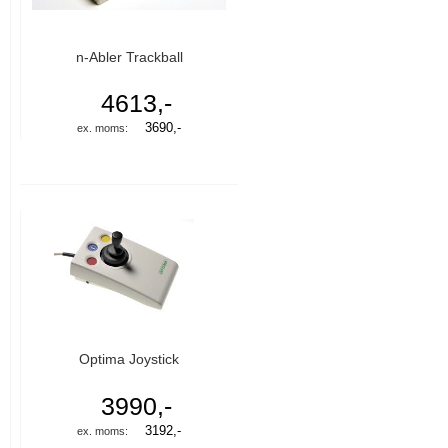
n-Abler Trackball
4613,-
3690,-
Optima Joystick
3990,-
3192,-