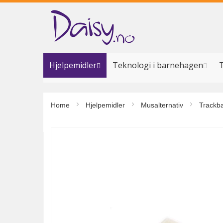
Hopp
til
innhold
Hjelpemidler
Teknologi i barnehagen
T
Home
Hjelpemidler
Musalternativ
Trackbal
Gå
til
slutten
av
bildegalleri