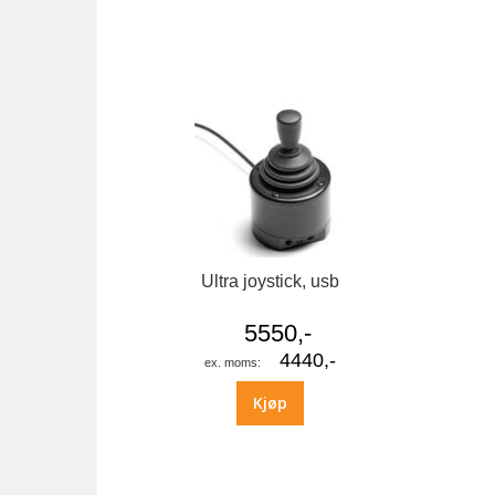
bildegalleri
Ultra joystick, usb
5550,-
4440,-
Kjøp