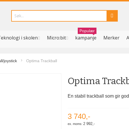
Populær
eknologi i skolen
Micro:bit
kampanje
Merker
A
l/joystick
Optima Trackball
Optima Trackb
En stabil trackball som gir go
3 740,-
2 992,-