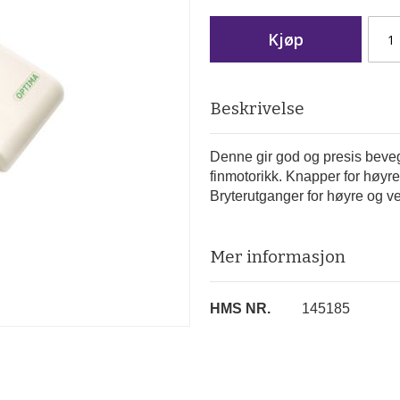
Kjøp
Beskrivelse
Denne gir god og presis beve
finmotorikk. Knapper for høyre
Bryterutganger for høyre og 
Mer informasjon
Mer
HMS NR.
145185
informasjon