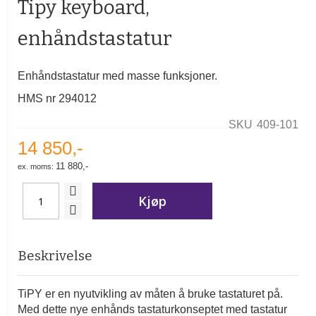
Tipy keyboard,
av
bildegalleri
enhåndstastatur
Enhåndstastatur med masse funksjoner.
HMS nr 294012
SKU
409-101
14 850,-
11 880,-
Kjøp
Beskrivelse
TiPY er en nyutvikling av måten å bruke tastaturet på.
Med dette nye enhånds tastaturkonseptet med tastatur