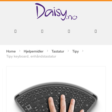
Hopp
Home
Hjelpemidler
Tastatur
Tipy
til
Tipy keyboard, enhåndstastatur
innhold
Gå
til
slutten
av
bildegalleri