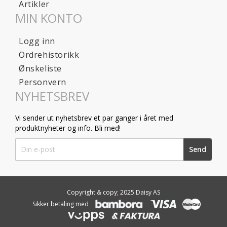
Artikler
MIN KONTO
Logg inn
Ordrehistorikk
Ønskeliste
Personvern
NYHETSBREV
Vi sender ut nyhetsbrev et par ganger i året med
produktnyheter og info. Bli med!
Sign
Send
Up
for
Our
Newsletter:
Copyright & copy; 2025 Daisy AS
Sikker betaling med