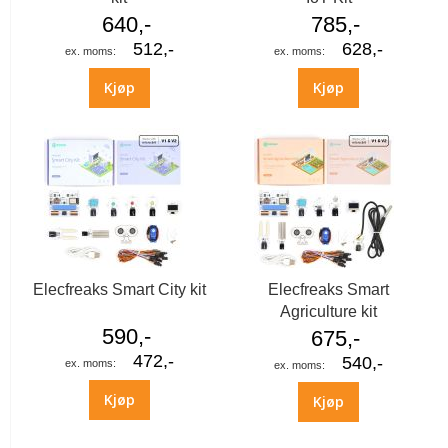
640,-
785,-
512,-
628,-
Kjøp
Kjøp
Elecfreaks Smart City kit
Elecfreaks Smart
Agriculture kit
590,-
675,-
472,-
540,-
Kjøp
Kjøp