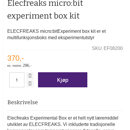
Elecfreaks micro:bit
av
bildegalleri
experiment box kit
ELECFREAKS micro:bitExperiment box kit er et
multifunksjonsboks med eksperimentutstyr
SKU
EF08200
370,-
296,-
Kjøp
Beskrivelse
Elecfreaks Experimental Box er et helt nytt læremiddel
utviklet av ELECFREAKS. Vi inkluderte tradisjonelle