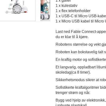
1 x gaffel
1 x kulestativ
1 x flex telefonholder
1 x USB-C til Micro USB-kab
1 x Micro USB kabel til Micr
Last ned Fable Connect-appen,
du er klar til å kjøre.
Robotens størrelse og vekt gjø
Roboten kan bokstavelig talt s
En kraftig motor og sofistikert
Et langvarig, oppladbart litiumb
skoledag(ca 8 timer).
Sikkerhetsmodus sikrer at robo
Sofistikerte kraftalgoritmer bid
trenger strøm og når.
Bygg ved hjelp av elektronikk,
i robuste plastskall.