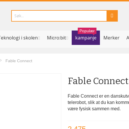
Populær
eknologi i skolen
Micro:bit
kampanje
Merker
A
Fable Connect
Fable Connect
Fable Connect er en danskutvi
telerobot, slik at du kan kom
være fysisk sammen med.