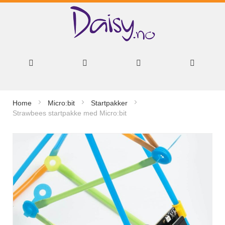
Hopp
Home
Micro:bit
Startpakker
til
Strawbees startpakke med Micro:bit
innhold
Gå
til
slutten
av
bildegalleri