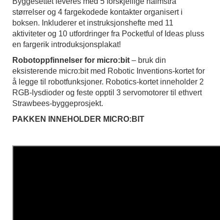
Byggesettet leveres med 5 forskjellige halmstrå
størrelser og 4 fargekodede kontakter organisert i
boksen. Inkluderer et instruksjonshefte med 11
aktiviteter og 10 utfordringer fra Pocketful of Ideas pluss
en fargerik introduksjonsplakat!
Robotoppfinnelser for micro:bit
– bruk din
eksisterende micro:bit med Robotic Inventions-kortet for
å legge til robotfunksjoner. Robotics-kortet inneholder 2
RGB-lysdioder og feste opptil 3 servomotorer til ethvert
Strawbees-byggeprosjekt.
PAKKEN INNEHOLDER MICRO:BIT