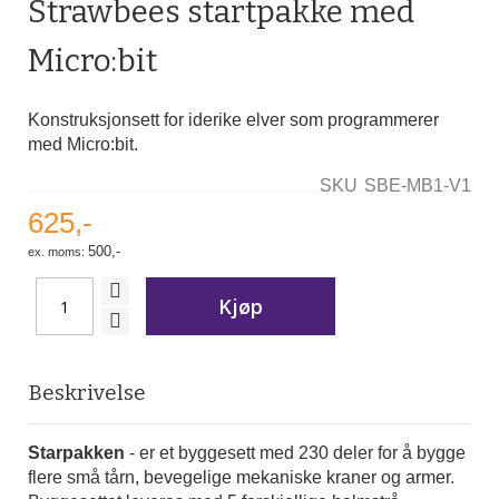
Strawbees startpakke med
av
bildegalleri
Micro:bit
Konstruksjonsett for iderike elver som programmerer
med Micro:bit.
SKU
SBE-MB1-V1
625,-
500,-
Kjøp
Beskrivelse
Starpakken
- er et byggesett med 230 deler for å bygge
flere små tårn, bevegelige mekaniske kraner og armer.