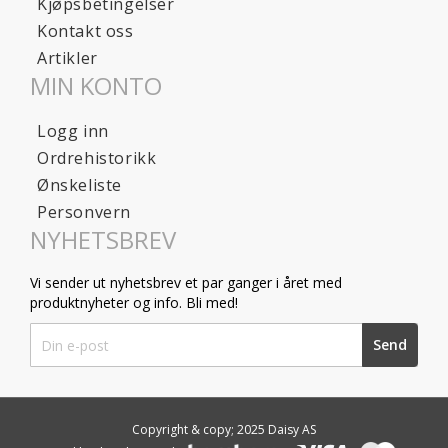
Kjøpsbetingelser
Kontakt oss
Artikler
MIN KONTO
Logg inn
Ordrehistorikk
Ønskeliste
Personvern
NYHETSBREV
Vi sender ut nyhetsbrev et par ganger i året med
produktnyheter og info. Bli med!
Sign
Send
Up
for
Our
Newsletter:
Copyright & copy; 2025 Daisy AS