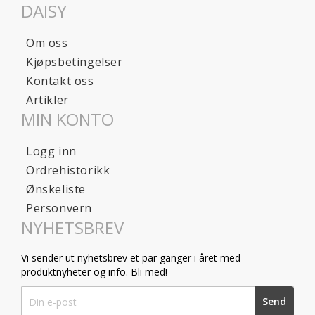
DAISY
Om oss
Kjøpsbetingelser
Kontakt oss
Artikler
MIN KONTO
Logg inn
Ordrehistorikk
Ønskeliste
Personvern
NYHETSBREV
Vi sender ut nyhetsbrev et par ganger i året med
produktnyheter og info. Bli med!
Sign
Send
Up