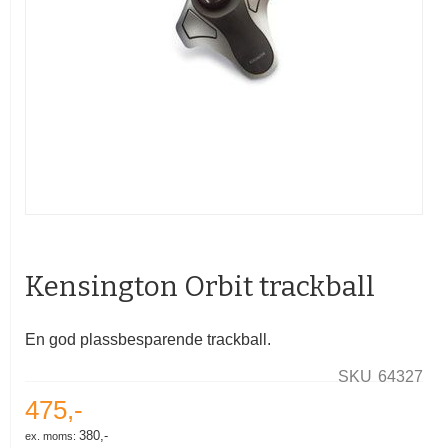
Gå
til
begynnelsen
Kensington Orbit trackball
av
bildegalleri
En god plassbesparende trackball.
SKU
64327
475,-
380,-