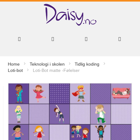
Hopp
Home
Teknologi i skolen
Tidlig koding
til
Loti-bot
Loti-Bot matte -Følelser
innhold
Gå
til
slutten
av
bildegalleri