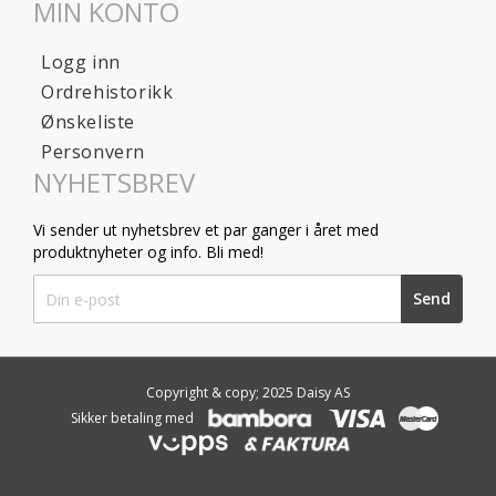
MIN KONTO
Logg inn
Ordrehistorikk
Ønskeliste
Personvern
NYHETSBREV
Vi sender ut nyhetsbrev et par ganger i året med
produktnyheter og info. Bli med!
Sign
Send
Up
for
Our
Newsletter:
Copyright & copy; 2025 Daisy AS
Sikker betaling med