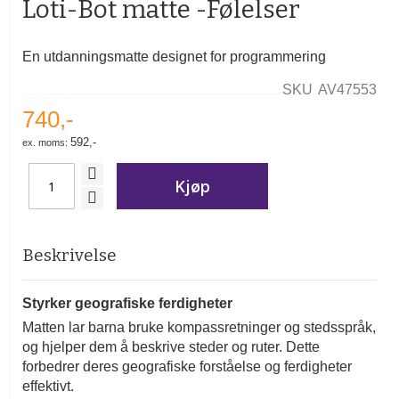
Loti-Bot matte -Følelser
av
bildegalleri
En utdanningsmatte designet for programmering
SKU
AV47553
740,-
592,-
Kjøp
Beskrivelse
Styrker geografiske ferdigheter
Matten lar barna bruke kompassretninger og stedsspråk,
og hjelper dem å beskrive steder og ruter. Dette
forbedrer deres geografiske forståelse og ferdigheter
effektivt.