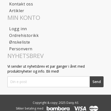
Kontakt oss
Artikler
MIN KONTO
Logg inn
Ordrehistorikk
Ønskeliste
Personvern
NYHETSBREV
Vi sender ut nyhetsbrev et par ganger i året med
produktnyheter og info. Bli med!
Sign
Send
Up
for
Our
Newsletter:
Copyright & copy; 2025 Daisy AS
Sikker betaling med