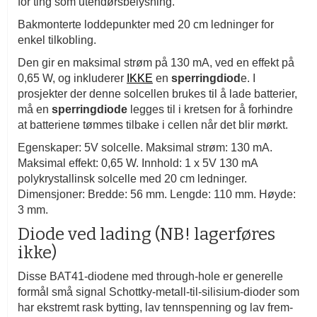
for ting som utendørsbelysning.
Bakmonterte loddepunkter med 20 cm ledninger for
enkel tilkobling.
Den gir en maksimal strøm på 130 mA, ved en effekt på
0,65 W, og inkluderer
IKKE
en
sperringdiod
e. I
prosjekter der denne solcellen brukes til å lade batterier,
må en
sperringdiode
legges til i kretsen for å forhindre
at batteriene tømmes tilbake i cellen når det blir mørkt.
Egenskaper: 5V solcelle. Maksimal strøm: 130 mA.
Maksimal effekt: 0,65 W. Innhold: 1 x 5V 130 mA
polykrystallinsk solcelle med 20 cm ledninger.
Dimensjoner: Bredde: 56 mm. Lengde: 110 mm. Høyde:
3 mm.
Diode ved lading (NB! lagerføres
ikke)
Disse BAT41-diodene med through-hole er generelle
formål små signal Schottky-metall-til-silisium-dioder som
har ekstremt rask bytting, lav tennspenning og lav frem-