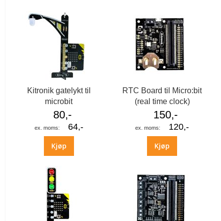
Kitronik gatelykt til
RTC Board til Micro:bit
microbit
(real time clock)
80,-
150,-
64,-
120,-
Kjøp
Kjøp