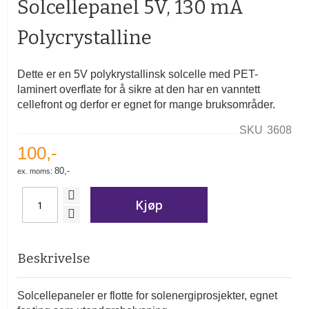
Solcellepanel 5V, 130 mA
av
bildegalleri
Polycrystalline
Dette er en 5V polykrystallinsk solcelle med PET-
laminert overflate for å sikre at den har en vanntett
cellefront og derfor er egnet for mange bruksområder.
SKU
3608
100,-
80,-
Kjøp
Beskrivelse
Solcellepaneler er flotte for solenergiprosjekter, egnet