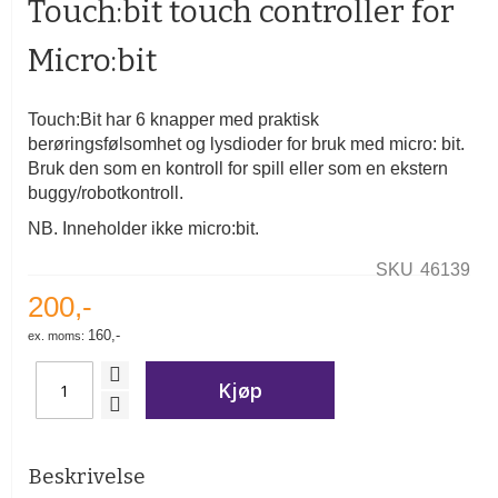
Touch:bit touch controller for
av
bildegalleri
Micro:bit
Touch:Bit har 6 knapper med praktisk
berøringsfølsomhet og lysdioder for bruk med micro: bit.
Bruk den som en kontroll for spill eller som en ekstern
buggy/robotkontroll.
NB. Inneholder ikke micro:bit.
SKU
46139
200,-
160,-
Kjøp
Beskrivelse