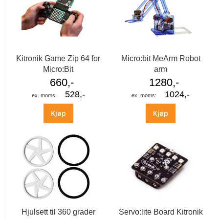
Kitronik Game Zip 64 for
Micro:bit MeArm Robot
Micro:Bit
arm
660,-
1280,-
528,-
1024,-
Kjøp
Kjøp
Hjulsett til 360 grader
Servo:lite Board Kitronik