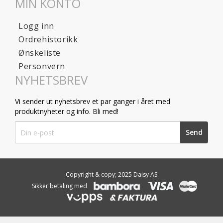
MIN KONTO
Logg inn
Ordrehistorikk
Ønskeliste
Personvern
NYHETSBREV
Vi sender ut nyhetsbrev et par ganger i året med
produktnyheter og info. Bli med!
Sign
Send
Up
for
Our
Newsletter:
Copyright & copy; 2025 Daisy AS
Sikker betaling med