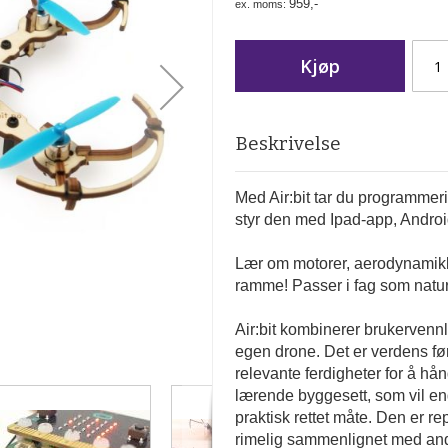
959,-
Kjøp
Beskrivelse
Med Air:bit tar du programmeri
styr den med Ipad-app, Androi
Lær om motorer, aerodynamikk 
ramme! Passer i fag som natu
Air:bit kombinerer brukervennl
egen drone. Det er verdens før
relevante ferdigheter for å hå
lærende byggesett, som vil en
praktisk rettet måte. Den er re
rimelig sammenlignet med and