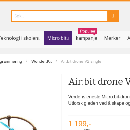
Populær
eknologi i skolen
Micro:bit
kampanje
Merker
A
programmering
Wonder:Kit
Air:bit drone V2 single
Air:bit drone 
Verdens eneste Micro:bit-drone
Utforsk gleden ved å skape og 
1 199,-