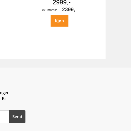
2999,-
2399,-
Kjøp
nger i
 Bli
Send