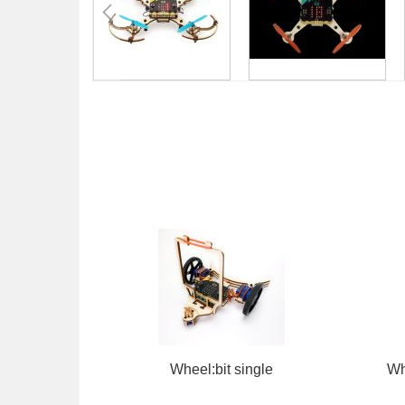
Gå
til
begynnelsen
av
bildegalleri
Wheel:bit single
Wh