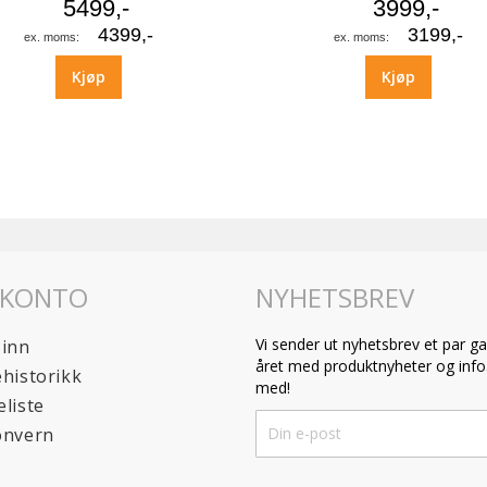
5499,-
3999,-
4399,-
3199,-
Kjøp
Kjøp
 KONTO
NYHETSBREV
Vi sender ut nyhetsbrev et par ga
 inn
året med produktnyheter og info.
historikk
med!
liste
Sign
onvern
Up
for
Our