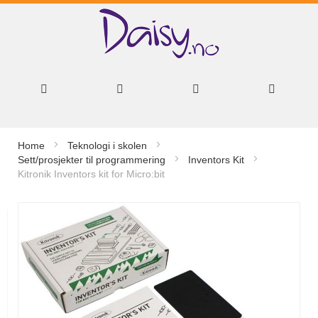
Hopp
Home
Teknologi i skolen
til
Sett/prosjekter til programmering
Inventors Kit
Kitronik Inventors kit for Micro:bit
innhold
Gå
til
slutten
av
bildegalleri