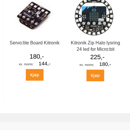
Servo:lite Board Kitronik
Kitronik Zip Halo lysring
24 led for Micro:bit
180,-
225,-
144,-
180,-
Kjøp
Kjøp