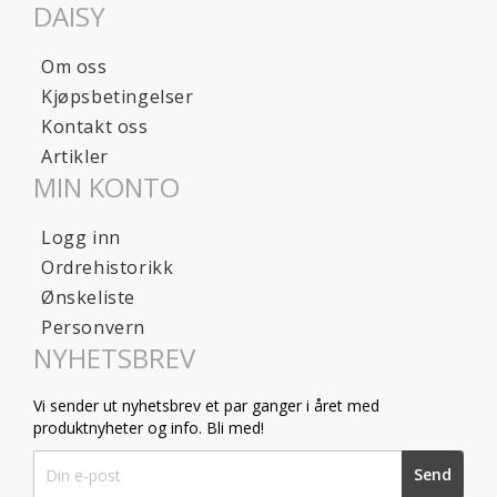
DAISY
Om oss
Kjøpsbetingelser
Kontakt oss
Artikler
MIN KONTO
Logg inn
Ordrehistorikk
Ønskeliste
Personvern
NYHETSBREV
Vi sender ut nyhetsbrev et par ganger i året med
produktnyheter og info. Bli med!
Sign
Send
Up