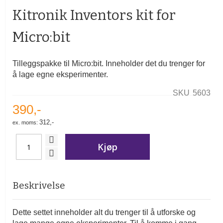
begynnelsen
Kitronik Inventors kit for
av
bildegalleri
Micro:bit
Tilleggspakke til Micro:bit. Inneholder det du trenger for
å lage egne eksperimenter.
SKU
5603
390,-
312,-
Kjøp
Beskrivelse
Dette settet inneholder alt du trenger til å utforske og