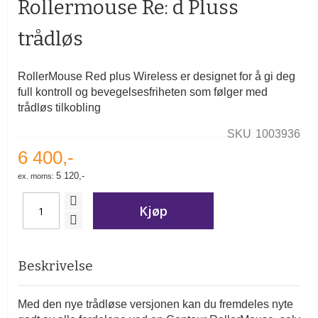
Rollermouse Re: d Pluss
av
bildegalleri
trådløs
RollerMouse Red plus Wireless er designet for å gi deg
full kontroll og bevegelsesfriheten som følger med
trådløs tilkobling
SKU
1003936
6 400,-
5 120,-
Kjøp
Beskrivelse
Med den nye trådløse versjonen kan du fremdeles nyte