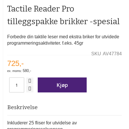
begynnelsen
Tactile Reader Pro
av
bildegalleri
tilleggspakke brikker -spesial
Forbedre din taktile leser med ekstra briker for utvidede
programmeringsaktiviteter. f.eks. 45gr
SKU
AV47784
725,-
580,-
Kjøp
Beskrivelse
Inkluderer 25 fliser for utvidelse av