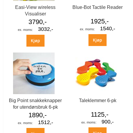
Easi-View wireless
Blue-Bot Tactile Reader
Visualiser
1925,-
3790,-
1540,-
3032,-
Kjøp
Kjøp
Big Point snakkeknapper
Taleklemmer 6-pk
for utendørsbruk 6-pk
1125,-
1890,-
900,-
1512,-