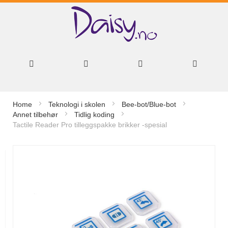
Hopp
Home
Teknologi i skolen
Bee-bot/Blue-bot
til
Annet tilbehør
Tidlig koding
Tactile Reader Pro tilleggspakke brikker -spesial
innhold
Gå
til
slutten
av
bildegalleri