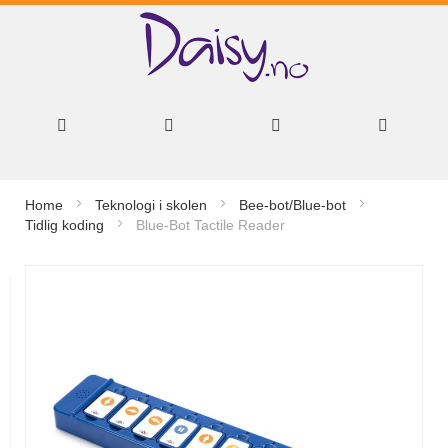
Hopp
Home
Teknologi i skolen
Bee-bot/Blue-bot
til
Tidlig koding
Blue-Bot Tactile Reader
innhold
Gå
til
slutten
av
bildegalleri