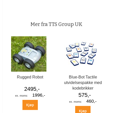
Mer fra TTS Group UK
Rugged Robot
Blue-Bot Tactile
utvidelsespakke med
2495,-
kodebrikker
575,-
1996,-
460,-
Kjøp
Kjøp