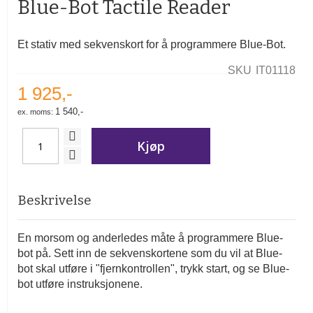
Blue-Bot Tactile Reader
av
bildegalleri
Et stativ med sekvenskort for å programmere Blue-Bot.
SKU
IT01118
1 925,-
1 540,-
Kjøp
Beskrivelse
En morsom og anderledes måte å programmere Blue-
bot på. Sett inn de sekvenskortene som du vil at Blue-
bot skal utføre i "fjernkontrollen", trykk start, og se Blue-
bot utføre instruksjonene.