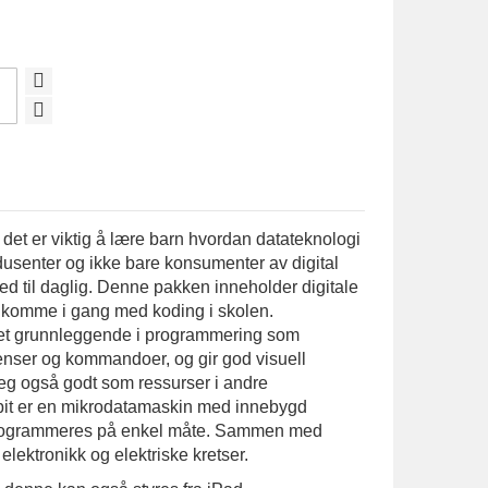
t det er viktig å lære barn hvordan datateknologi
rodusenter og ikke bare konsumenter av digital
d til daglig. Denne pakken inneholder digitale
å komme i gang med koding i skolen.
det grunnleggende i programmering som
nser og kommandoer, og gir god visuell
eg også godt som ressurser i andre
bit er en mikrodatamaskin med innebygd
programmeres på enkel måte. Sammen med
lektronikk og elektriske kretser.