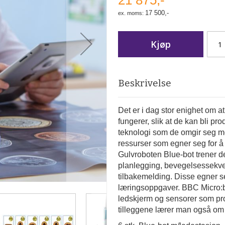
21 875,-
17 500,-
Kjøp
Beskrivelse
Det er i dag stor enighet om a
fungerer, slik at de kan bli p
teknologi som de omgir seg me
ressurser som egner seg for 
Gulvroboten Blue-bot trener 
planlegging, bevegelsessekve
tilbakemelding. Disse egner s
læringsoppgaver. BBC Micro:
ledskjerm og sensorer som 
tilleggene lærer man også om e