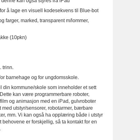
- denne kan også styres fra iPad
or å lage en visuell kodesekvens til Blue-bot
m og farger, marked, transparent m/lommer,
pakke (10pkn)
 trinn.
 for barnehage og for ungdomsskole.
il din kommune/skole som inneholder et sett
. Dette kan være programmerbare roboter,
e film og animasjon med en iPad, gulvroboter
t med utstyr/sensorer, robotarmer, bærbare
r, mm. Vi kan også ha opplæring både i utstyr
t behovene er forskjellig, så ta kontakt for en
.