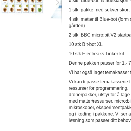
6 stk. Blue-bot m/ladestasjon 
1 stk. pakke med sekvenskort f
4 stk. matter til Blue-bot (for
gården)
2 stk. BBC micro:bit V2 start
10 stk Bit-bot XL
10 stk Elecfreaks Tinker kit
Denne pakken passer for 1.- 7.
Vi har også laget temakasser
Vi kan tilpasse temakassene t
ressurser for programmering.
dronerpakker, utstyr for å lag
med matter/ressurser, micro:bi
mikroskoper, eksperimentpakke
og i koding i pakkene. Vi ser a
løsning som passer ditt behov