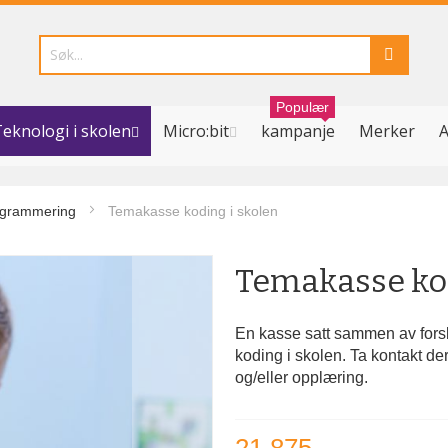
Populær
eknologi i skolen
Micro:bit
kampanje
Merker
A
programmering
Temakasse koding i skolen
Temakasse kod
En kasse satt sammen av forsk
koding i skolen. Ta kontakt d
og/eller opplæring.