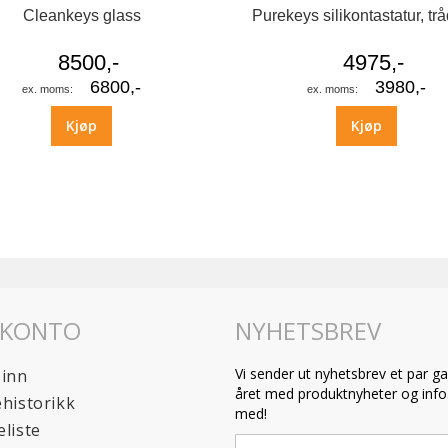
Cleankeys glass
Purekeys silikontastatur, trå
8500,-
4975,-
6800,-
3980,-
Kjøp
Kjøp
 KONTO
NYHETSBREV
Vi sender ut nyhetsbrev et par ga
 inn
året med produktnyheter og info.
historikk
med!
liste
Sign