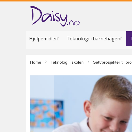
Hopp
til
innhold
Hjelpemidler
Teknologi i barnehagen
T
Home
Teknologi i skolen
Sett/prosjekter til 
Gå
til
slutten
av
bildegalleri