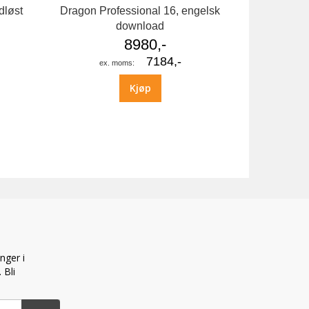
dløst
Dragon Professional 16, engelsk
download
8980,-
7184,-
Kjøp
nger i
 Bli