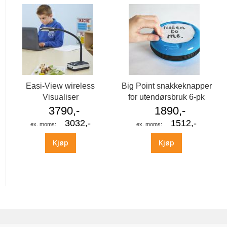
Easi-View wireless
Big Point snakkeknapper
Visualiser
for utendørsbruk 6-pk
3790,-
1890,-
3032,-
1512,-
Kjøp
Kjøp