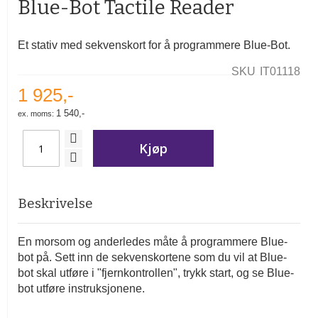
Blue-Bot Tactile Reader
av
bildegalleri
Et stativ med sekvenskort for å programmere Blue-Bot.
SKU
IT01118
1 925,-
1 540,-
Kjøp
Beskrivelse
En morsom og anderledes måte å programmere Blue-
bot på. Sett inn de sekvenskortene som du vil at Blue-
bot skal utføre i "fjernkontrollen", trykk start, og se Blue-
bot utføre instruksjonene.