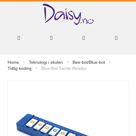
Hopp
Home
Teknologi i skolen
Bee-bot/Blue-bot
til
Tidlig koding
Blue-Bot Tactile Reader
innhold
Gå
til
slutten
av
bildegalleri