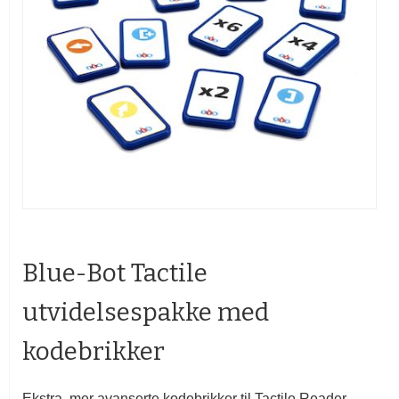
Gå
til
begynnelsen
Blue-Bot Tactile
av
bildegalleri
utvidelsespakke med
kodebrikker
Ekstra, mer avanserte kodebrikker til Tactile Reader.