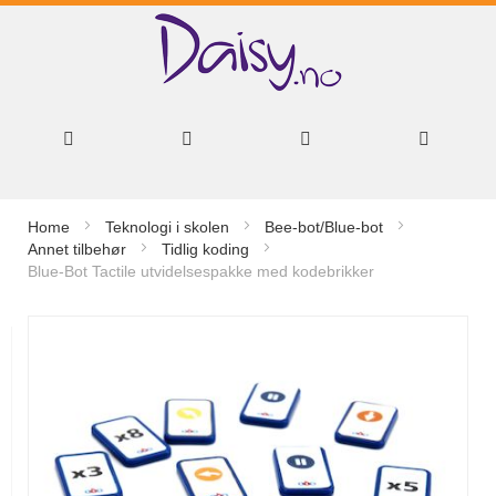
Hopp
Home
Teknologi i skolen
Bee-bot/Blue-bot
til
Annet tilbehør
Tidlig koding
Blue-Bot Tactile utvidelsespakke med kodebrikker
innhold
Gå
til
slutten
av
bildegalleri