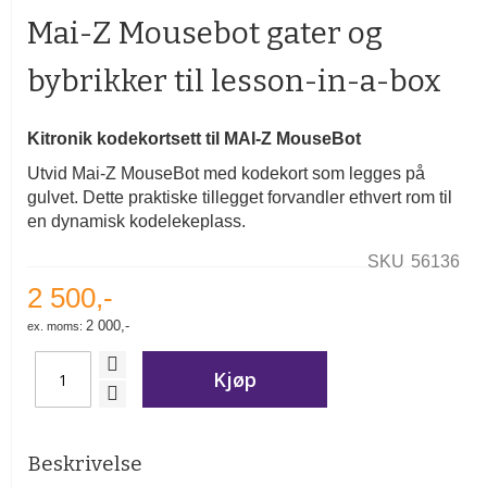
begynnelsen
Mai-Z Mousebot gater og
av
bildegalleri
bybrikker til lesson-in-a-box
Kitronik kodekortsett til MAI-Z MouseBot
Utvid Mai-Z MouseBot med kodekort som legges på
gulvet. Dette praktiske tillegget forvandler ethvert rom til
en dynamisk kodelekeplass.
SKU
56136
2 500,-
2 000,-
Kjøp
Beskrivelse