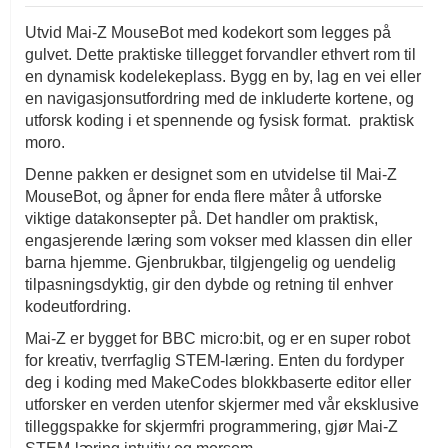
Utvid Mai-Z MouseBot med kodekort som legges på
gulvet. Dette praktiske tillegget forvandler ethvert rom til
en dynamisk kodelekeplass. Bygg en by, lag en vei eller
en navigasjonsutfordring med de inkluderte kortene, og
utforsk koding i et spennende og fysisk format. praktisk
moro.
Denne pakken er designet som en utvidelse til Mai-Z
MouseBot, og åpner for enda flere måter å utforske
viktige datakonsepter på. Det handler om praktisk,
engasjerende læring som vokser med klassen din eller
barna hjemme. Gjenbrukbar, tilgjengelig og uendelig
tilpasningsdyktig, gir den dybde og retning til enhver
kodeutfordring.
Mai-Z er bygget for BBC micro:bit, og er en super robot
for kreativ, tverrfaglig STEM-læring. Enten du fordyper
deg i koding med MakeCodes blokkbaserte editor eller
utforsker en verden utenfor skjermer med vår eksklusive
tilleggspakke for skjermfri programmering, gjør Mai-Z