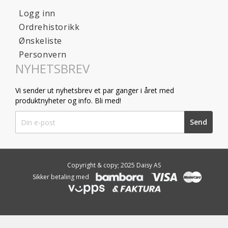
Logg inn
Ordrehistorikk
Ønskeliste
Personvern
NYHETSBREV
Vi sender ut nyhetsbrev et par ganger i året med
produktnyheter og info. Bli med!
Sign
Send
Up
for
Our
Newsletter:
Copyright & copy; 2025 Daisy AS
Sikker betaling med