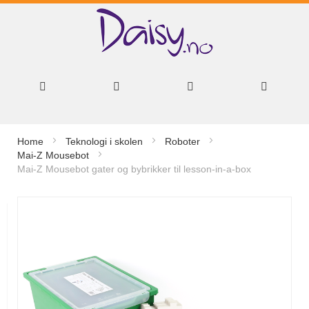
Hopp
Home
Teknologi i skolen
Roboter
til
Mai-Z Mousebot
Mai-Z Mousebot gater og bybrikker til lesson-in-a-box
innhold
Gå
til
slutten
av
bildegalleri