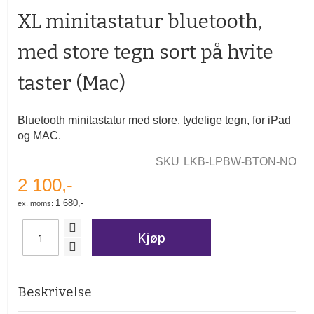
begynnelsen
XL minitastatur bluetooth,
av
bildegalleri
med store tegn sort på hvite
taster (Mac)
Bluetooth minitastatur med store, tydelige tegn, for iPad
og MAC.
SKU
LKB-LPBW-BTON-NO
2 100,-
1 680,-
Kjøp
Beskrivelse