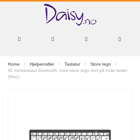
Hopp
Home
Hjelpemidler
Tastatur
Store tegn
til
XL minitastatur bluetooth, med store tegn sort på hvite taster
(Mac)
innhold
Gå
til
slutten
av
bildegalleri