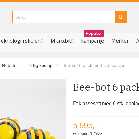
Populær
eknologi i skolen
Micro:bit
kampanje
Merker
A
Roboter
Tidlig koding
Bee-bot 6 pack med ladestasjon
Bee-bot 6 pac
Et klassesett med 6 stk. oppl
5 995,-
4 796,-