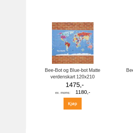
bildegalleri
Bee-Bot og Blue-bot Matte
Bee
verdenskart 120x210
1475,-
1180,-
Kjøp