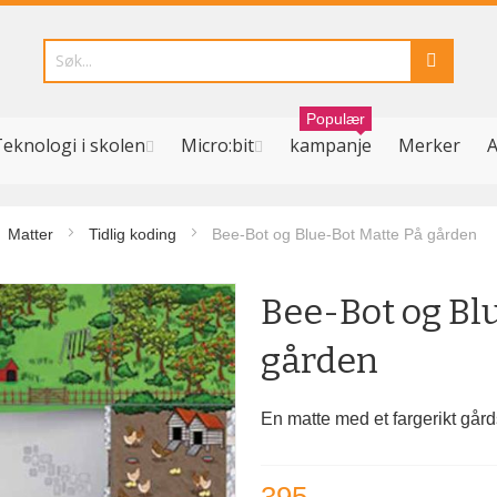
Populær
eknologi i skolen
Micro:bit
kampanje
Merker
A
Matter
Tidlig koding
Bee-Bot og Blue-Bot Matte På gården
Bee-Bot og Bl
gården
En matte med et fargerikt går