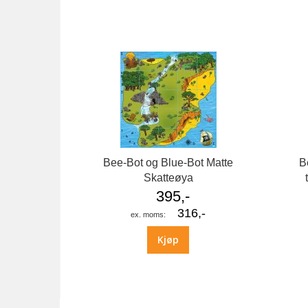
bildegalleri
Bee-Bot og Blue-Bot Matte
B
Skatteøya
395,-
316,-
Kjøp