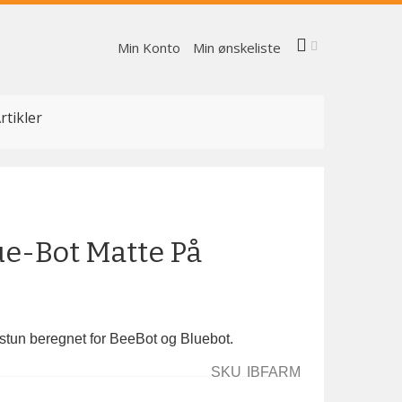
Min Konto
Min ønskeliste
rtikler
ue-Bot Matte På
dstun beregnet for BeeBot og Bluebot.
SKU
IBFARM