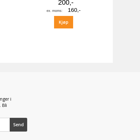
200,-
160,-
Kjøp
nger i
 Bli
Send