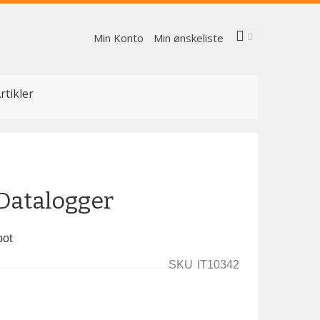
Min Konto
Min ønskeliste
rtikler
Datalogger
bot
SKU
IT10342