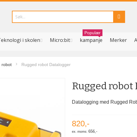
Populær
eknologi i skolen
Micro:bit
kampanje
Merker
A
 robot
Rugged robot Datalogger
Rugged robot 
Datalogging med Rugged Ro
820,-
656,-