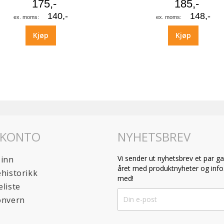
175,-
185,-
140,-
148,-
Kjøp
Kjøp
 KONTO
NYHETSBREV
Vi sender ut nyhetsbrev et par ga
 inn
året med produktnyheter og info.
historikk
med!
liste
Sign
onvern
Up
for
Our