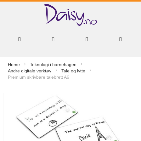
Hopp
Home
Teknologi i barnehagen
til
Andre digitale verktøy
Tale og lytte
Premium skrivbare talebrett A6
innhold
Gå
til
slutten
av
bildegalleri