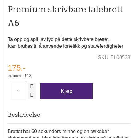
begynnelsen
Premium skrivbare talebrett
av
bildegalleri
A6
Ta opp og spill av lyd på dette skrivbare brettet.
Kan brukes til å anvende fonetikk og staveferdigheter
SKU
EL00538
175,-
140,-
Kjøp
Beskrivelse
Brettet har 60 sekunders minne og en tørkebar