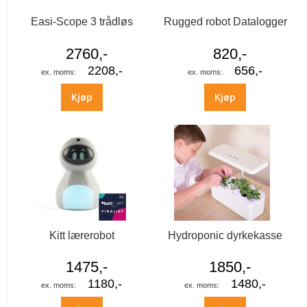
Easi-Scope 3 trådløs
Rugged robot Datalogger
2760,-
820,-
2208,-
656,-
Kjøp
Kjøp
Kitt lærerobot
Hydroponic dyrkekasse
1475,-
1850,-
1180,-
1480,-