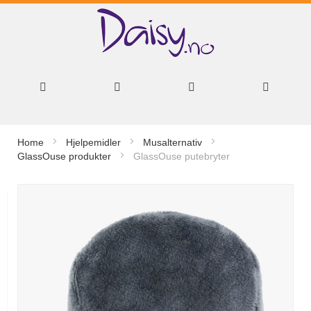
Hopp
Home
Hjelpemidler
Musalternativ
til
GlassOuse produkter
GlassOuse putebryter
innhold
Gå
til
slutten
av
bildegalleri