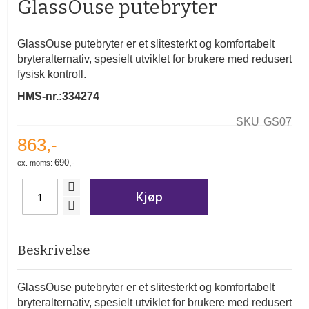
GlassOuse putebryter
av
bildegalleri
GlassOuse
putebryter er et slitesterkt og komfortabelt
bryteralternativ, spesielt utviklet for brukere med redusert
fysisk kontroll.
HMS-nr.:334274
SKU
GS07
863,-
690,-
Kjøp
Beskrivelse
GlassOuse
putebryter er et slitesterkt og komfortabelt
bryteralternativ, spesielt utviklet for brukere med redusert