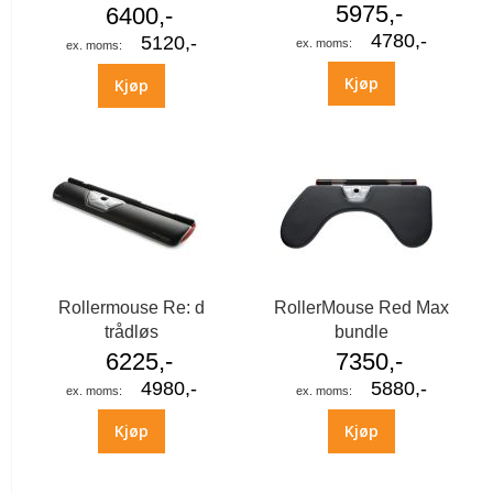
5975,-
6400,-
4780,-
5120,-
Kjøp
Kjøp
Rollermouse Re: d
RollerMouse Red Max
trådløs
bundle
6225,-
7350,-
4980,-
5880,-
Kjøp
Kjøp