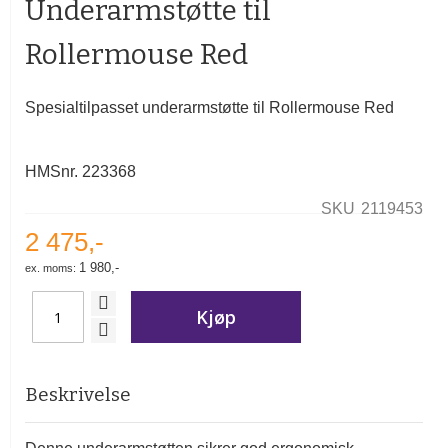
Underarmstøtte til
av
bildegalleri
Rollermouse Red
Spesialtilpasset underarmstøtte til Rollermouse Red
HMSnr. 223368
SKU
2119453
2 475,-
1 980,-
Kjøp
Beskrivelse