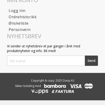
Logg inn
Ordrehistorikk
Ønskeliste
Personvern
NYHETSBREV
Vi sender ut nyhetsbrev et par ganger i året med
produktnyheter og info. Bli med!
Sign
Send
Up
for
Our
Newsletter:
Copyright & copy; 2025 Daisy AS
Sikker betaling med