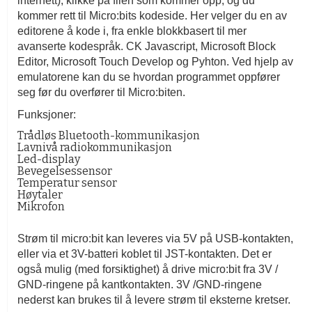
internett), klikke på filen som kommer opp, og du
kommer rett til Micro:bits kodeside. Her velger du en av
editorene å kode i, fra enkle blokkbasert til mer
avanserte kodespråk. CK Javascript, Microsoft Block
Editor, Microsoft Touch Develop og Pyhton. Ved hjelp av
emulatorene kan du se hvordan programmet oppfører
seg før du overfører til Micro:biten.
Funksjoner:
Trådløs Bluetooth-kommunikasjon
Lavnivå radiokommunikasjon
Led-display
Bevegelsessensor
Temperatur sensor
Høytaler
Mikrofon
Strøm til micro:bit kan leveres via 5V på USB-kontakten,
eller via et 3V-batteri koblet til JST-kontakten. Det er
også mulig (med forsiktighet) å drive micro:bit fra 3V /
GND-ringene på kantkontakten. 3V /GND-ringene
nederst kan brukes til å levere strøm til eksterne kretser.