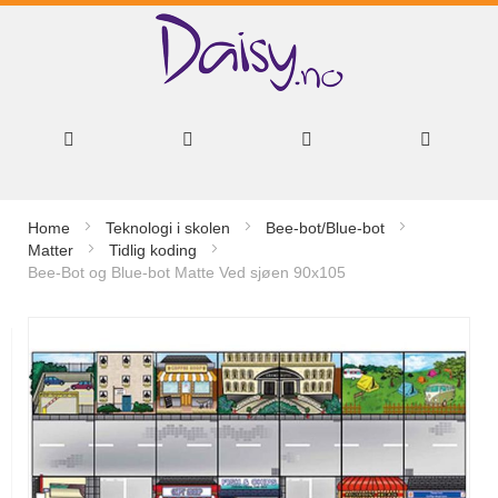
Hopp
Home
Teknologi i skolen
Bee-bot/Blue-bot
til
Matter
Tidlig koding
Bee-Bot og Blue-bot Matte Ved sjøen 90x105
innhold
Gå
til
slutten
av
bildegalleri