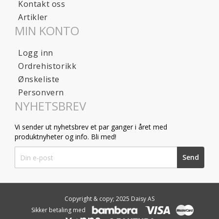
Kontakt oss
Artikler
MIN KONTO
Logg inn
Ordrehistorikk
Ønskeliste
Personvern
NYHETSBREV
Vi sender ut nyhetsbrev et par ganger i året med
produktnyheter og info. Bli med!
Sign
Send
Up
for
Our
Newsletter:
Copyright & copy; 2025 Daisy AS
Sikker betaling med