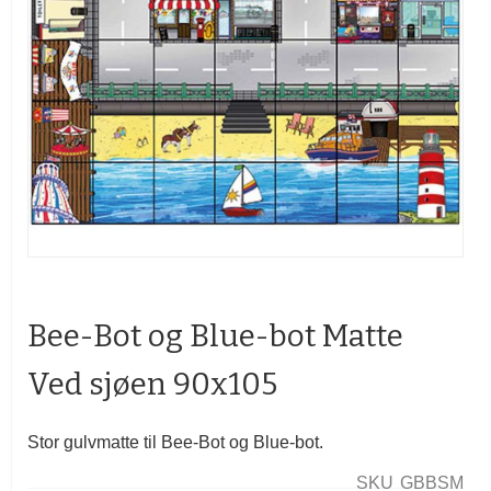
Gå
til
begynnelsen
Bee-Bot og Blue-bot Matte
av
bildegalleri
Ved sjøen 90x105
Stor gulvmatte til Bee-Bot og Blue-bot.
SKU
GBBSM