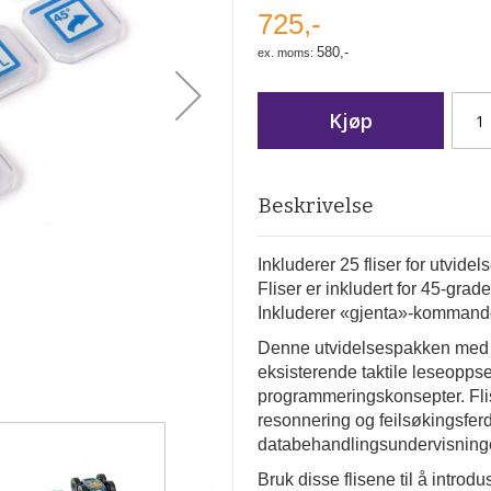
725,-
580,-
Kjøp
Beskrivelse
Inkluderer 25 fliser for utvi
Fliser er inkludert for 45-grad
Inkluderer «gjenta»-kommando
Denne utvidelsespakken med fl
eksisterende taktile leseopps
programmeringskonsepter. Flis
resonnering og feilsøkingsfer
databehandlingsundervisninge
Bruk disse flisene til å intro