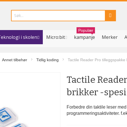
Populær
eknologi i skolen
Micro:bit
kampanje
Merker
A
Annet tilbehør
Tidlig koding
Tactile Reader Pro tilleggspakke 
Tactile Reader
brikker -spesi
Forbedre din taktile leser med 
programmeringsaktiviteter. f.e