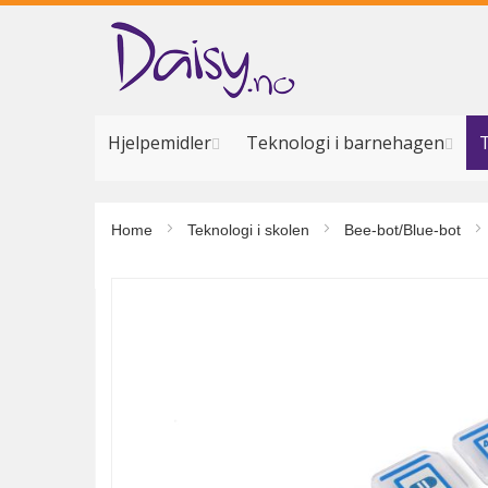
Hopp
til
innhold
Hjelpemidler
Teknologi i barnehagen
T
Home
Teknologi i skolen
Bee-bot/Blue-bot
Gå
til
slutten
av
bildegalleri