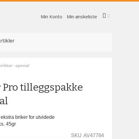
Min Konto
Min ønskeliste
rtikler
brikker -spesial
 Pro tilleggspakke
al
ekstra briker for utvidede
ks. 45gr
SKU
AV47784