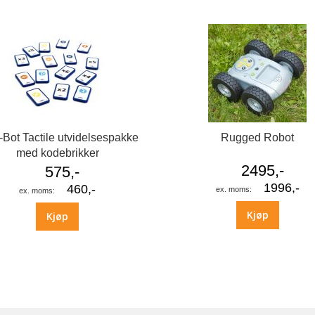
-Bot Tactile utvidelsespakke
Rugged Robot
med kodebrikker
2495,-
575,-
1996,-
460,-
Kjøp
Kjøp