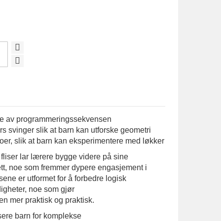
delse av programmeringssekvensen
ers svinger slik at barn kan utforske geometri
er, slik at barn kan eksperimentere med løkker
iser lar lærere bygge videre på sine
ett, noe som fremmer dypere engasjement i
ene er utformet for å forbedre logisk
digheter, noe som gjør
n mer praktisk og praktisk.
dusere barn for komplekse