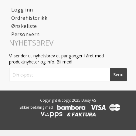
Logg inn
Ordrehistorikk
Ønskeliste
Personvern
NYHETSBREV
Vi sender ut nyhetsbrev et par ganger i året med
produktnyheter og info. Bli med!
Sign
Send
Up
for
Our
Newsletter:
Copyright & copy; 2025 Daisy AS
Sikker betaling med