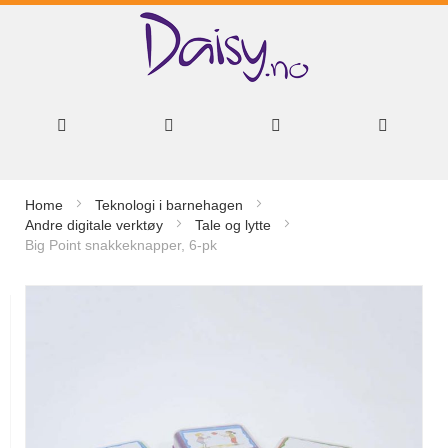
Hopp
Home
Teknologi i barnehagen
til
Andre digitale verktøy
Tale og lytte
Big Point snakkeknapper, 6-pk
innhold
Gå
til
slutten
av
bildegalleri