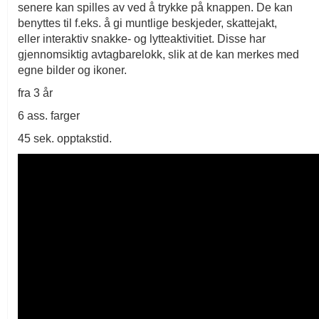
senere kan spilles av ved å trykke på knappen. De kan
benyttes til f.eks. å gi muntlige beskjeder, skattejakt,
eller interaktiv snakke- og lytteaktivitiet. Disse har
gjennomsiktig avtagbarelokk, slik at de kan merkes med
egne bilder og ikoner.
fra 3 år
6 ass. farger
45 sek. opptakstid.