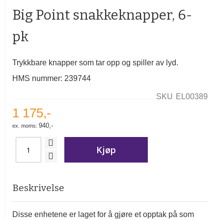
begynnelsen
Big Point snakkeknapper, 6-
av
bildegalleri
pk
Trykkbare knapper som tar opp og spiller av lyd.
HMS nummer: 239744
SKU
EL00389
1 175,-
940,-
Kjøp
Beskrivelse
Disse enhetene er laget for å gjøre et opptak på som