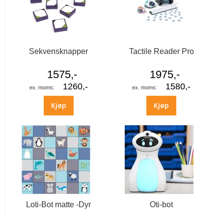
Sekvensknapper
Tactile Reader Pro
1575,-
1975,-
1260,-
1580,-
Kjøp
Kjøp
Loti-Bot matte -Dyr
Oti-bot