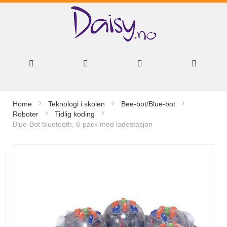
Hopp
Home
Teknologi i skolen
Bee-bot/Blue-bot
til
Roboter
Tidlig koding
Blue-Bot bluetooth, 6-pack med ladestasjon
innhold
Gå
til
slutten
av
bildegalleri