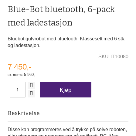
begynnelsen
Blue-Bot bluetooth, 6-pack
av
bildegalleri
med ladestasjon
Bluebot gulvrobot med bluetooth. Klassesett med 6 stk.
og ladestasjon.
SKU
IT10080
7 450,-
5 960,-
Kjøp
Beskrivelse
Disse kan programmeres ved å trykke på selve roboten,