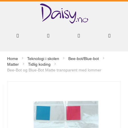
Hopp
Home
Teknologi i skolen
Bee-bot/Blue-bot
til
Matter
Tidlig koding
Bee-Bot og Blue-Bot Matte transparent med lommer
innhold
Gå
til
slutten
av
bildegalleri