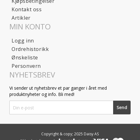
Kjøpsbetingelser
Kontakt oss
Artikler
MIN KONTO
Logg inn
Ordrehistorikk
Ønskeliste
Personvern
NYHETSBREV
Vi sender ut nyhetsbrev et par ganger i året med
produktnyheter og info. Bli med!
Sign
Send
Up
for
Our
Newsletter:
Copyright & copy; 2025 Daisy AS