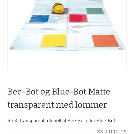
Gå
til
begynnelsen
Bee-Bot og Blue-Bot Matte
av
bildegalleri
transparent med lommer
6 x 4 Transparent rutenett til Bee-Bot eller Blue-Bot
SKU
IT10125