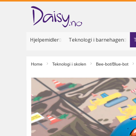
Hopp
til
innhold
Hjelpemidler
Teknologi i barnehagen
T
Home
Teknologi i skolen
Bee-bot/Blue-bot
Gå
til
slutten
av
bildegalleri