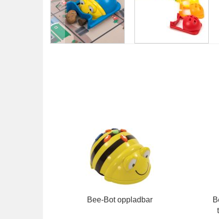
Gå
til
begynnelsen
av
bildegalleri
Bee-Bot oppladbar
B