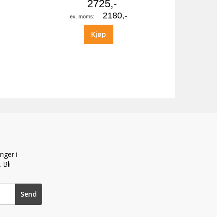
2725,-
2180,-
Kjøp
nger i
 Bli
Send