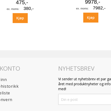
9978,-
475,-
7982,-
380,-
Kjøp
Kjøp
 KONTO
NYHETSBREV
Vi sender ut nyhetsbrev et par ga
 inn
året med produktnyheter og info.
historikk
med!
liste
Sign
onvern
Up
for
Our