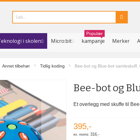
Populær
eknologi i skolen
Micro:bit
kampanje
Merker
A
Annet tilbehør
Tidlig koding
Bee-bot og Blue-bot samleskuff,
Bee-bot og Bl
Et overlegg med skuffe til Bee
395,-
316,-