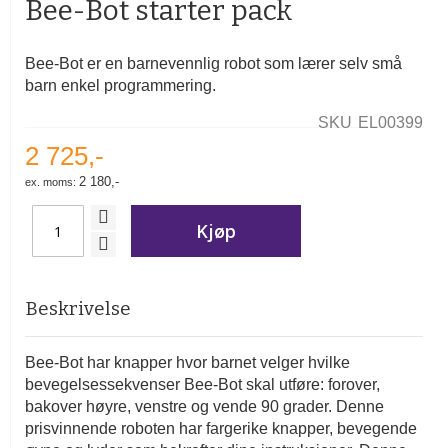
Bee-Bot starter pack
av
bildegalleri
Bee-Bot er en barnevennlig robot som lærer selv små
barn enkel programmering.
SKU
EL00399
2 725,-
2 180,-
Kjøp
Beskrivelse
Bee-Bot har knapper hvor barnet velger hvilke
bevegelsessekvenser Bee-Bot skal utføre: forover,
bakover høyre, venstre og vende 90 grader. Denne
prisvinnende roboten har fargerike knapper, bevegende