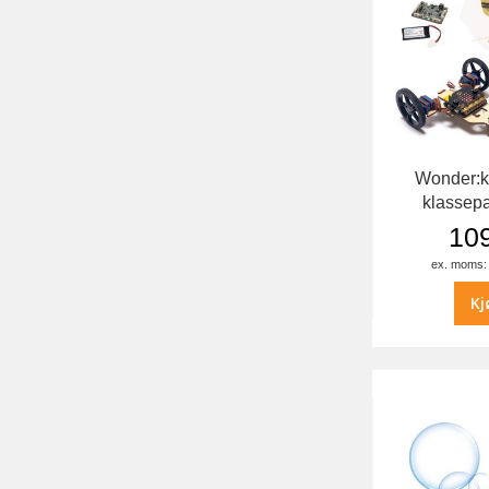
Wonder:k
klassepa
109
Kj