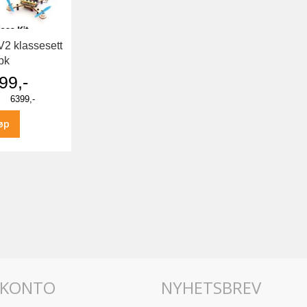
 V2 klassesett
pk
99,-
6399,-
øp
 KONTO
NYHETSBREV