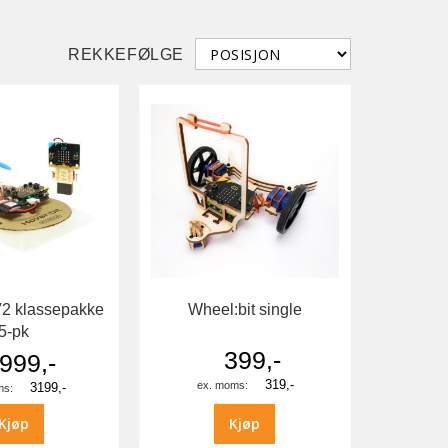
REKKEFØLGE
V2 klassepakke
Wheel:bit single
5-pk
399,-
999,-
319,-
3199,-
Kjøp
Kjøp