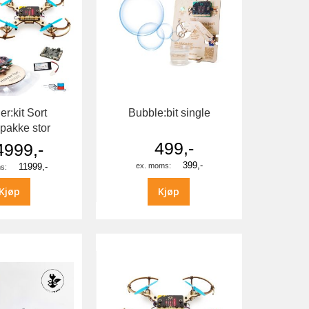
r:kit Sort
Bubble:bit single
pakke stor
499,-
4999,-
399,-
11999,-
Kjøp
Kjøp