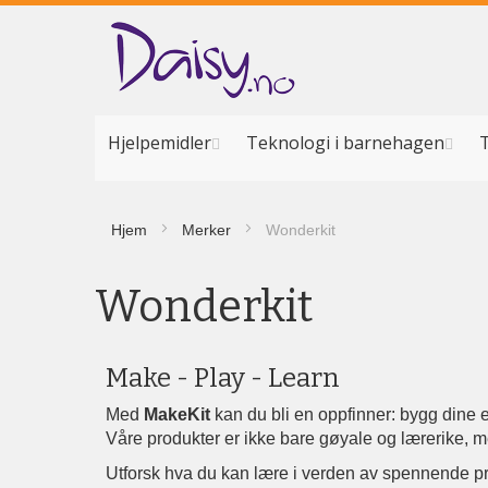
Hopp
til
innhold
Hjelpemidler
Teknologi i barnehagen
T
Hjem
Merker
Wonderkit
Wonderkit
Make - Play - Learn
Med
MakeKit
kan du bli en oppfinner: bygg dine 
Våre produkter er ikke bare gøyale og lærerike, 
Utforsk hva du kan lære i verden av spennende pr