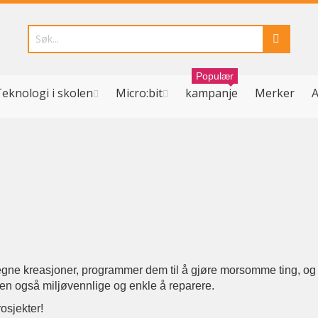
Populær
eknologi i skolen
Micro:bit
kampanje
Merker
A
egne kreasjoner, programmer dem til å gjøre morsomme ting, og 
men også miljøvennlige og enkle å reparere.
osjekter!