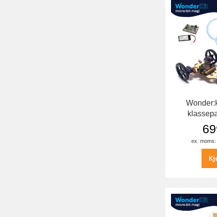
Wonder:k
klassepa
69
Kj