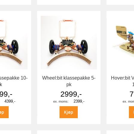
assepakke 10-
Wheel:bit klassepakke 5-
Hover:bit 
k
pk
99,-
2999,-
7
4399,-
2399,-
øp
Kjøp