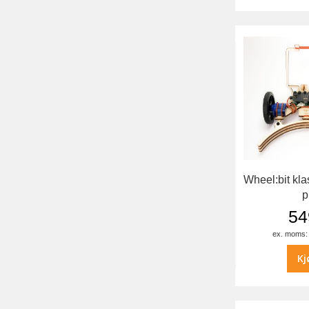
Wheel:bit kl
p
54
Kj