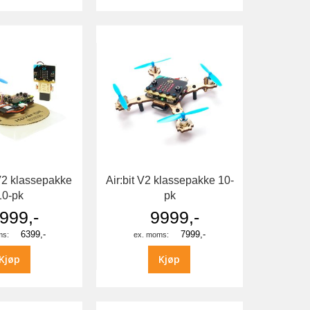
V2 klassepakke
Air:bit V2 klassepakke 10-
10-pk
pk
999,-
9999,-
6399,-
7999,-
Kjøp
Kjøp