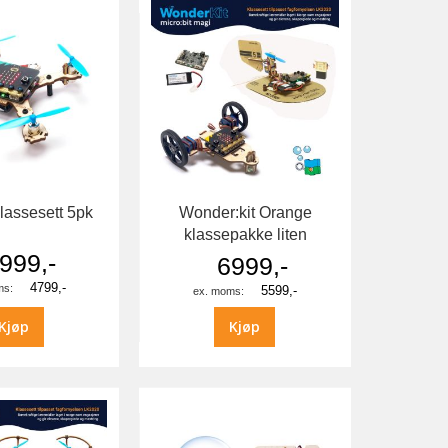
 klassesett 5pk
Wonder:kit Orange
klassepakke liten
999,-
6999,-
4799,-
5599,-
Kjøp
Kjøp