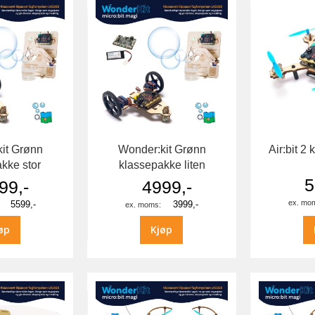
it Grønn
Wonder:kit Grønn
Air:bit 2
kke stor
klassepakke liten
5
99,-
4999,-
5599,-
3999,-
øp
Kjøp