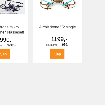
rone mikro
Air:bit drone V2 single
er, klassesett
1199,-
990,-
959,-
3992,-
Kjøp
Kjøp