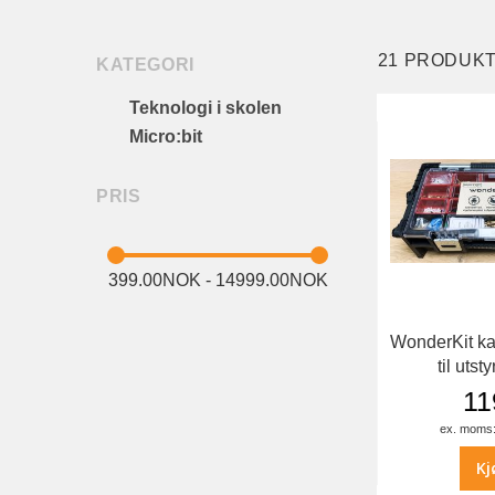
21
PRODUK
KATEGORI
Teknologi i skolen
Micro:bit
PRIS
399.00NOK - 14999.00NOK
WonderKit k
til utsty
11
Kj