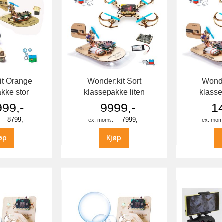
it Orange
Wonder:kit Sort
Wonde
kke stor
klassepakke liten
klasse
99,-
9999,-
1
8799,-
7999,-
øp
Kjøp