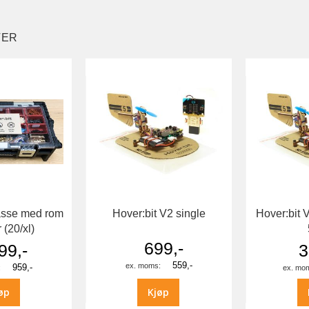
TER
asse med rom
Hover:bit V2 single
Hover:bit 
r (20/xl)
699,-
99,-
3
559,-
959,-
øp
Kjøp