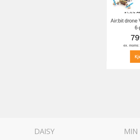
Air:bit drone
6-
79
Kj
DAISY
MIN