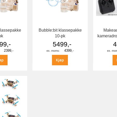
klassepakke
Bubble:bit klassepakke
Makead
pk
10-pk
kameradron
99,-
5499,-
4
2399,-
4399,-
øp
Kjøp